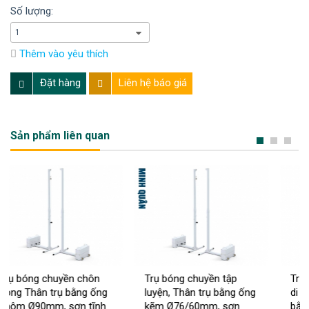
Số lượng:
Thêm vào yêu thích
Đặt hàng
Liên hệ báo giá
Sản phẩm liên quan
n chôn
Trụ bóng chuyền tập
Trụ bóng chuyền thi
bằng ống
luyện, Thân trụ bằng ống
di động, thân trụ là
ơn tĩnh
kẽm Ø76/60mm, sơn
bằng ống thép Ø90