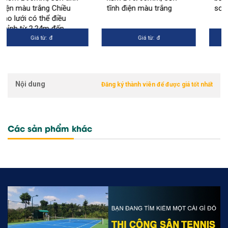
Chiều
tĩnh điện màu trắng
sơn tĩnh điện màu t
điều
đến
g ray
Giá từ:
đ
Giá từ:
đ
Nội dung
Đăng ký thành viên để được giá tốt nhất
Các sản phẩm khác