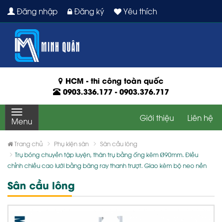
Đăng nhập
Đăng ký
Yêu thích
HCM - thi công toàn quốc
0903.336.177
-
0903.376.717
Giới thiệu
Liên hệ
Menu
Trang chủ
Phụ kiện sân
Sân cầu lông
Trụ bóng chuyền tập luyện, thân trụ bằng ống kẽm Ø90mm. Điều
chỉnh chiều cao lưới bằng băng ray thanh trượt. Giao kèm bộ neo nền
Sân cầu lông