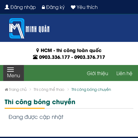
Đăng nhập
Đăng ký
Yêu thích
HCM - thi công toàn quốc
0903.336.177
-
0903.376.717
Giới thiệu
Liên hệ
Menu
Trang chủ
Thi công thể thao
Thi công bóng chuyền
Thi công bóng chuyền
Đang được cập nhật