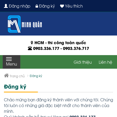
Đăng nhập
Đăng ký
Yêu thích
HCM - thi công toàn quốc
0903.336.177
-
0903.376.717
Giới thiệu
Liên hệ
Menu
Đăng ký
Trang chủ
Đăng ký
Chào mừng bạn đăng ký thành viên với chúng tôi. Chúng
tôi luôn có những giá đặc biệt nhất cho thành viên của
mình.
0903.336.177
Quý khách cần hỗ trợ vui lòng gọi