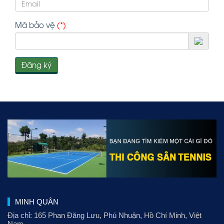
Mã bảo vệ
(*)
Đăng ký
MINH QUÂN
Địa chỉ: 165 Phan Đăng Lưu
, Phú Nhuận, Hồ Chí Minh, Việt
Nam