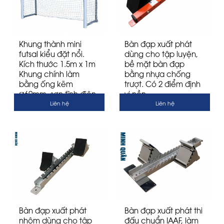
Khung thành mini
Bàn đạp xuất phát
futsal kiểu đặt nổi.
dùng cho tập luyện,
Kích thước 1.5m x 1m
bề mặt bàn đạp
Khung chính làm
bằng nhựa chống
bằng ống kẽm
trượt. Có 2 điểm định
Ø60mm, sơn tĩnh điện
vị nền
màu trắng
Liên hệ
Liên hệ
Bàn đạp xuất phát
Bàn đạp xuất phát thi
nhôm dùng cho tập
đấu chuẩn IAAF, làm