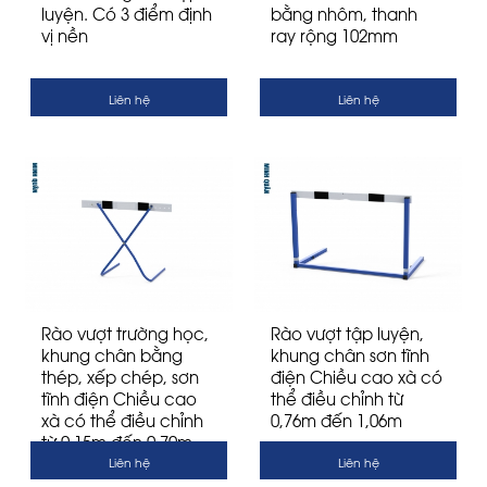
luyện. Có 3 điểm định
bằng nhôm, thanh
vị nền
ray rộng 102mm
Liên hệ
Liên hệ
Rào vượt trường học,
Rào vượt tập luyện,
khung chân bằng
khung chân sơn tĩnh
thép, xếp chép, sơn
điện Chiều cao xà có
tĩnh điện Chiều cao
thể điều chỉnh từ
xà có thể điều chỉnh
0,76m đến 1,06m
từ 0,15m đến 0,70m
Liên hệ
Liên hệ