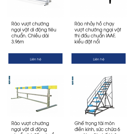
Rào vượt chướng
Rào nhảy hồ chạy
ngại vật di động tiêu
vượt chướng ngại vật
chuẩn. Chiều dài
thi đấu chuẩn IAAF,
3.96m
kiểu đặt nổi
Liên hệ
Liên hệ
Rào vượt chướng
Ghế trọng tài môn
ngại vật di động
điền kinh, sức chứa 6