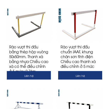
Rào vượt thi đấu
Rào vượt thi đấu
bằng thép hộp vuông
chuẩn IAAF, khung
50x50mm. Thanh xà
chân sơn tĩnh điện
bằng nhựa Chiều cao
Chiều cao thanh xà
xà có thể điều chỉnh
điều chỉnh ở 5 mức
ở 5 mức: 0.76m -
0.84m - 0.92m - 0.99m -
Liên hệ
Liên hệ
1.06m