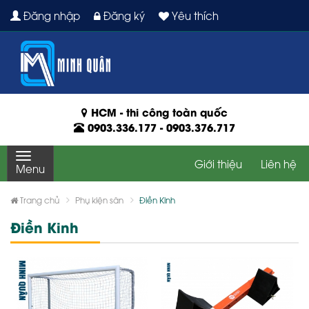
Đăng nhập
Đăng ký
Yêu thích
HCM - thi công toàn quốc
0903.336.177
-
0903.376.717
Giới thiệu
Liên hệ
Menu
Trang chủ
Phụ kiện sân
Điền Kinh
Điền Kinh