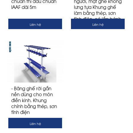
chuẩn thi đấu chuẩn
người, mặt ghế không
IAAF dài 5m
lưng tựa Khung ghế
làm bằng thép, sơn
tĩnh điện, có lắp bánh
xe dễ dàng di chuyển
Liên hệ
Liên hệ
- Băng ghế rời gắn
nền dùng cho môn
điền kinh. Khung
chính bằng thép, sơn
tĩnh điện
Liên hệ