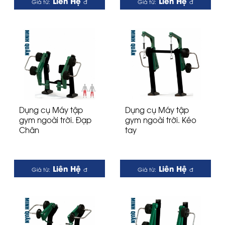
Liên Hệ
Liên Hệ
Giá từ:
đ
Giá từ:
đ
Dụng cụ Máy tập
Dụng cụ Máy tập
gym ngoài trời. Đạp
gym ngoài trời. Kéo
Chân
tay
Liên Hệ
Liên Hệ
Giá từ:
đ
Giá từ:
đ