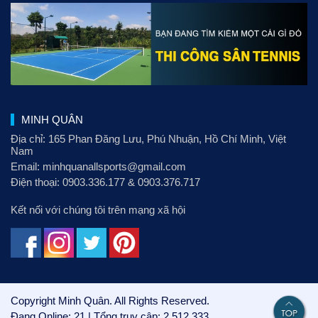
MINH QUÂN
Địa chỉ: 165 Phan Đăng Lưu
, Phú Nhuận, Hồ Chí Minh, Việt
Nam
Email:
minhquanallsports@gmail.com
Điện thoại:
0903.336.177
&
0903.376.717
Kết nối với chúng tôi trên mạng xã hội
Copyright Minh Quân. All Rights Reserved.
Đang Online: 21 | Tổng truy cập: 2,512,333