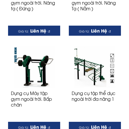
gym ngoài trời. Nâng
gym ngoài trời. Nâng
tạ ( Đứng )
Tạ ( Nằm )
Liên Hệ
Liên Hệ
Giá từ:
đ
Giá từ:
đ
Dụng cụ Máy tập
Dụng cụ tập thể dục
gym ngoài trời. Bấp
ngoài trời đa năng 1
chân
Liên Hệ
Liên Hệ
Giá từ:
đ
Giá từ:
đ