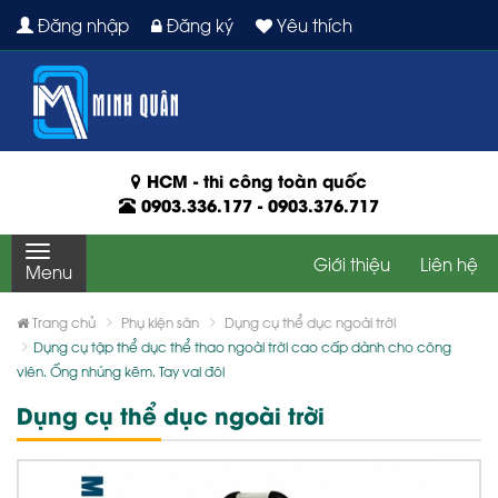
Đăng nhập
Đăng ký
Yêu thích
HCM - thi công toàn quốc
0903.336.177
-
0903.376.717
Giới thiệu
Liên hệ
Menu
Trang chủ
Phụ kiện sân
Dụng cụ thể dục ngoài trời
Dụng cụ tập thể dục thể thao ngoài trời cao cấp dành cho công
viên. Ống nhúng kẽm. Tay vai đôi
Dụng cụ thể dục ngoài trời